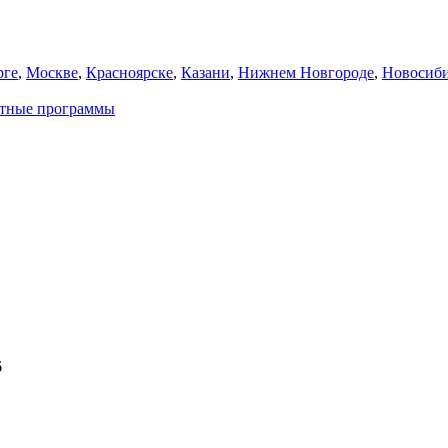
рге
,
Москве
,
Красноярске
,
Казани
,
Нижнем Новгороде
,
Новосиби
атные программы
6