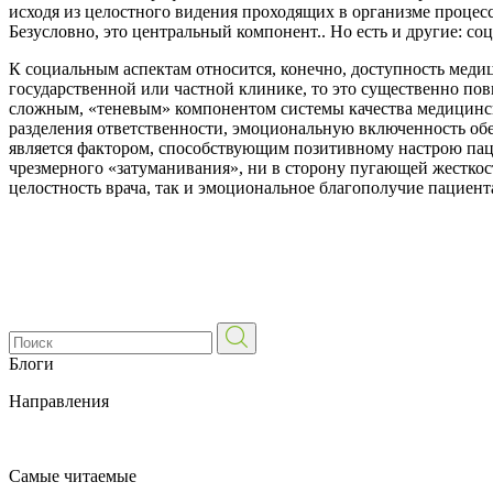
исходя из целостного видения проходящих в организме процес
Безусловно, это центральный компонент.. Но есть и другие: с
К социальным аспектам относится, конечно, доступность меди
государственной или частной клинике, то это существенно по
сложным, «теневым» компонентом системы качества медицинско
разделения ответственности, эмоциональную включенность обеи
является фактором, способствующим позитивному настрою пац
чрезмерного «затуманивания», ни в сторону пугающей жесткос
целостность врача, так и эмоциональное благополучие пациент
Блоги
Направления
Самые читаемые