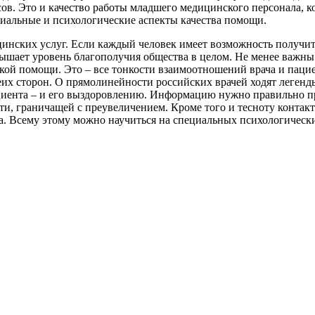
сов. Это и качество работы младшего медицинского персонала,
оциальные и психологические аспекты качества помощи.
цинских услуг. Если каждый человек имеет возможность получи
вышает уровень благополучия общества в целом. Не менее важны
й помощи. Это – все тонкости взаимоотношений врача и пациент
х сторон. О прямолинейности российских врачей ходят легенды, 
иента – и его выздоровлению. Информацию нужно правильно пре
ти, граничащей с преувеличением. Кроме того и тесноту контак
а. Всему этому можно научиться на специальных психологически